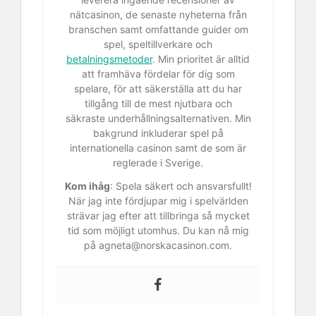
nätcasinon, de senaste nyheterna från
branschen samt omfattande guider om
spel, speltillverkare och
betalningsmetoder
. Min prioritet är alltid
att framhäva fördelar för dig som
spelare, för att säkerställa att du har
tillgång till de mest njutbara och
säkraste underhållningsalternativen. Min
bakgrund inkluderar spel på
internationella casinon samt de som är
reglerade i Sverige.
Kom ihåg
: Spela säkert och ansvarsfullt!
När jag inte fördjupar mig i spelvärlden
strävar jag efter att tillbringa så mycket
tid som möjligt utomhus. Du kan nå mig
på
agneta@norskacasinon.com
.