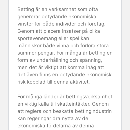
Betting är en verksamhet som ofta
genererar betydande ekonomiska
vinster för både individer och företag.
Genom att placera insatser på olika
sportevenemang eller spel kan
människor både vinna och förlora stora
summor pengar. För många är betting en
form av underhållning och spänning,
men det är viktigt att komma ihåg att
det även finns en betydande ekonomisk
risk kopplad till denna aktivitet.
För många länder är bettingsverksamhet
en viktig källa till skatteintäkter. Genom
att reglera och beskatta bettingindustrin
kan regeringar dra nytta av de
ekonomiska fördelarna av denna