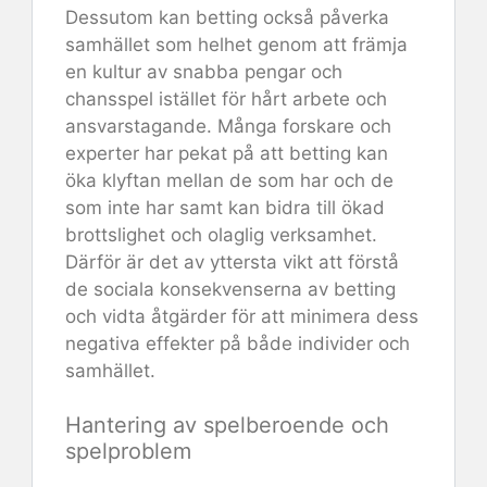
Dessutom kan betting också påverka
samhället som helhet genom att främja
en kultur av snabba pengar och
chansspel istället för hårt arbete och
ansvarstagande. Många forskare och
experter har pekat på att betting kan
öka klyftan mellan de som har och de
som inte har samt kan bidra till ökad
brottslighet och olaglig verksamhet.
Därför är det av yttersta vikt att förstå
de sociala konsekvenserna av betting
och vidta åtgärder för att minimera dess
negativa effekter på både individer och
samhället.
Hantering av spelberoende och
spelproblem