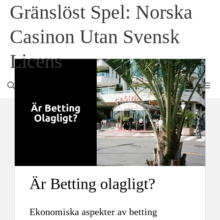
Skip
Gränslöst Spel: Norska
to
content
Casinon Utan Svensk
Licens
M
Är Betting olagligt?
Ekonomiska aspekter av betting