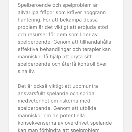
Spelberoende och spelproblem är
allvarliga frågor som kräver noggrann
hantering. För att bekämpa dessa
problem är det viktigt att erbjuda stöd
och resurser för dem som lider av
spelberoende. Genom att tillhandahålla
effektiva behandlingar och terapier kan
människor få hjälp att bryta sitt
spelberoende och återfå kontroll över
sina liv.
Det är också viktigt att uppmuntra
ansvarsfullt spelande och sprida
medvetenhet om riskerna med
spelberoende. Genom att utbilda
människor om de potentiella
konsekvenserna av överdrivet spelande
kan man förhindra att spelproblem