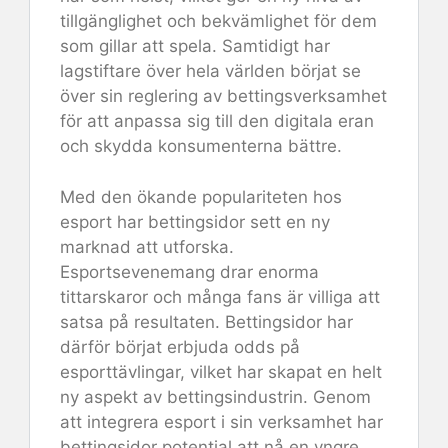
tillgänglighet och bekvämlighet för dem
som gillar att spela. Samtidigt har
lagstiftare över hela världen börjat se
över sin reglering av bettingsverksamhet
för att anpassa sig till den digitala eran
och skydda konsumenterna bättre.
Med den ökande populariteten hos
esport har bettingsidor sett en ny
marknad att utforska.
Esportsevenemang drar enorma
tittarskaror och många fans är villiga att
satsa på resultaten. Bettingsidor har
därför börjat erbjuda odds på
esporttävlingar, vilket har skapat en helt
ny aspekt av bettingsindustrin. Genom
att integrera esport i sin verksamhet har
bettingsidor potential att nå en yngre