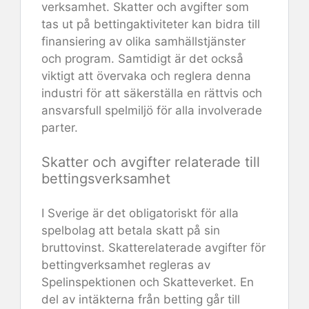
verksamhet. Skatter och avgifter som
tas ut på bettingaktiviteter kan bidra till
finansiering av olika samhällstjänster
och program. Samtidigt är det också
viktigt att övervaka och reglera denna
industri för att säkerställa en rättvis och
ansvarsfull spelmiljö för alla involverade
parter.
Skatter och avgifter relaterade till
bettingsverksamhet
I Sverige är det obligatoriskt för alla
spelbolag att betala skatt på sin
bruttovinst. Skatterelaterade avgifter för
bettingverksamhet regleras av
Spelinspektionen och Skatteverket. En
del av intäkterna från betting går till