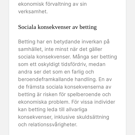
ekonomisk förvaltning av sin
verksamhet.
Sociala konsekvenser av betting
Betting har en betydande inverkan på
samhället, inte minst när det gäller
sociala konsekvenser. Många ser betting
som ett oskyldigt tidsfördriv, medan
andra ser det som en farlig och
beroendeframkallande handling. En av
de främsta sociala konsekvenserna av
betting är risken för spelberoende och
ekonomiska problem. För vissa individer
kan betting leda till allvarliga
konsekvenser, inklusive skuldsättning
och relationssvårigheter.