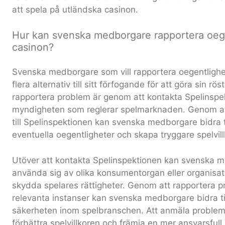
att spela på utländska casinon.
Hur kan svenska medborgare rapportera oege
casinon?
Svenska medborgare som vill rapportera oegentlighe
flera alternativ till sitt förfogande för att göra sin röst
rapportera problem är genom att kontakta Spelinsp
myndigheten som reglerar spelmarknaden. Genom at
till Spelinspektionen kan svenska medborgare bidra
eventuella oegentligheter och skapa tryggare spelvillk
Utöver att kontakta Spelinspektionen kan svenska 
använda sig av olika konsumentorgan eller organisat
skydda spelares rättigheter. Genom att rapportera pr
relevanta instanser kan svenska medborgare bidra ti
säkerheten inom spelbranschen. Att anmäla problem ä
förbättra spelvillkoren och främja en mer ansvarsfull 