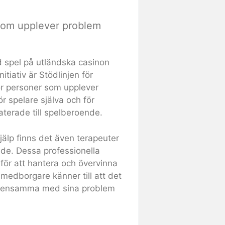
som upplever problem
 spel på utländska casinon
nitiativ är Stödlinjen för
ör personer som upplever
r spelare själva och för
aterade till spelberoende.
älp finns det även terapeuter
de. Dessa professionella
för att hantera och övervinna
 medborgare känner till att det
mpa ensamma med sina problem