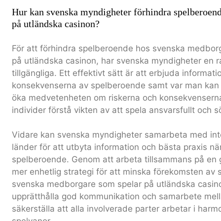
Hur kan svenska myndigheter förhindra spelberoen
på utländska casinon?
För att förhindra spelberoende hos svenska medborg
på utländska casinon, har svenska myndigheter en r
tillgängliga. Ett effektivt sätt är att erbjuda informa
konsekvenserna av spelberoende samt var man kan v
öka medvetenheten om riskerna och konsekvenserna
individer förstå vikten av att spela ansvarsfullt och 
Vidare kan svenska myndigheter samarbeta med inte
länder för att utbyta information och bästa praxis nä
spelberoende. Genom att arbeta tillsammans på en 
mer enhetlig strategi för att minska förekomsten a
svenska medborgare som spelar på utländska casinon.
upprätthålla god kommunikation och samarbete mellan
säkerställa att alla involverade parter arbetar i har