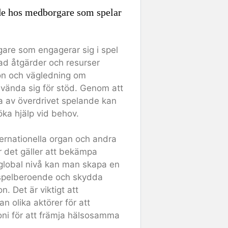
de hos medborgare som spelar
are som engagerar sig i spel
ad åtgärder och resurser
tion och vägledning om
ända sig för stöd. Genom att
 av överdrivet spelande kan
söka hjälp vid behov.
rnationella organ och andra
r det gäller att bekämpa
global nivå kan man skapa en
v spelberoende och skydda
 Det är viktigt att
 olika aktörer för att
moni för att främja hälsosamma