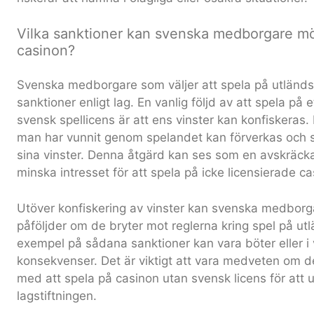
Vilka sanktioner kan svenska medborgare mö
casinon?
Svenska medborgare som väljer att spela på utländs
sanktioner enligt lag. En vanlig följd av att spela på 
svensk spellicens är att ens vinster kan konfiskeras.
man har vunnit genom spelandet kan förverkas och spe
sina vinster. Denna åtgärd kan ses som en avskräcka
minska intresset för att spela på icke licensierade ca
Utöver konfiskering av vinster kan svenska medbor
påföljder om de bryter mot reglerna kring spel på u
exempel på sådana sanktioner kan vara böter eller i vä
konsekvenser. Det är viktigt att vara medveten om d
med att spela på casinon utan svensk licens för att u
lagstiftningen.