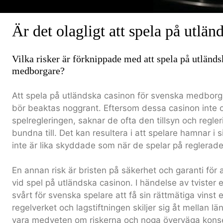
Är det olagligt att spela på utlän
Vilka risker är förknippade med att spela på utländ
medborgare?
Att spela på utländska casinon för svenska medborg
bör beaktas noggrant. Eftersom dessa casinon inte
spelregleringen, saknar de ofta den tillsyn och regl
bundna till. Det kan resultera i att spelare hamnar i s
inte är lika skyddade som när de spelar på reglerade
En annan risk är bristen på säkerhet och garanti för
vid spel på utländska casinon. I händelse av tvister 
svårt för svenska spelare att få sin rättmätiga vinst e
regelverket och lagstiftningen skiljer sig åt mellan län
vara medveten om riskerna och noga överväga kons