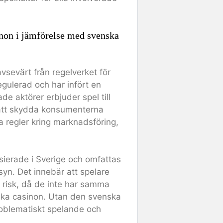
sinon i jämförelse med svenska
avsevärt från regelverket för
egulerad och har infört en
de aktörer erbjuder spel till
 att skydda konsumenterna
ta regler kring marknadsföring,
sierade i Sverige och omfattas
syn. Det innebär att spelare
 risk, då de inte har samma
ska casinon. Utan den svenska
roblematiskt spelande och