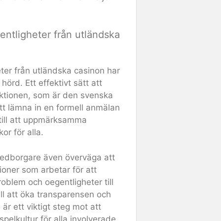
ntligheter från utländska
ter från utländska casinon har
 hörd. Ett effektivt sätt att
ektionen, som är den svenska
t lämna in en formell anmälan
 till att uppmärksamma
or för alla.
medborgare även överväga att
ioner som arbetar för att
oblem och oegentligheter till
ll att öka transparensen och
r ett viktigt steg mot att
spelkultur för alla involverade