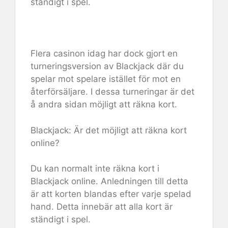
ständigt i spel.
Flera casinon idag har dock gjort en
turneringsversion av Blackjack där du
spelar mot spelare istället för mot en
återförsäljare. I dessa turneringar är det
å andra sidan möjligt att räkna kort.
Blackjack: Är det möjligt att räkna kort
online?
Du kan normalt inte räkna kort i
Blackjack online. Anledningen till detta
är att korten blandas efter varje spelad
hand. Detta innebär att alla kort är
ständigt i spel.