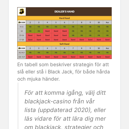
En tabell som beskriver strategin för att
slå eller stå i Black Jack, för både hårda
och mjuka händer.
För att komma igång, välj ditt
blackjack-casino från vår
lista (uppdaterad 2020), eller
läs vidare för att lära dig mer
om blackjack, strategier och