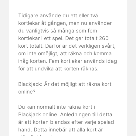
Tidigare använde du ett eller två
kortlekar åt gången, men nu använder
du vanligtvis så många som fem
kortlekar i ett spel. Det ger totalt 260
kort totalt. Därför är det verkligen svårt,
om inte omöjligt, att räkna och komma
ihåg korten. Fem kortlekar används idag
för att undvika att korten räknas.
Blackjack: Är det möjligt att räkna kort
online?
Du kan normalt inte räkna kort i
Blackjack online. Anledningen till detta
är att korten blandas efter varje spelad
hand. Detta innebär att alla kort är