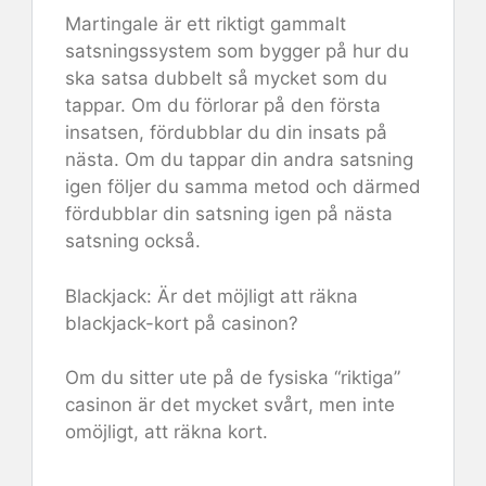
Martingale är ett riktigt gammalt
satsningssystem som bygger på hur du
ska satsa dubbelt så mycket som du
tappar. Om du förlorar på den första
insatsen, fördubblar du din insats på
nästa. Om du tappar din andra satsning
igen följer du samma metod och därmed
fördubblar din satsning igen på nästa
satsning också.
Blackjack: Är det möjligt att räkna
blackjack-kort på casinon?
Om du sitter ute på de fysiska “riktiga”
casinon är det mycket svårt, men inte
omöjligt, att räkna kort.