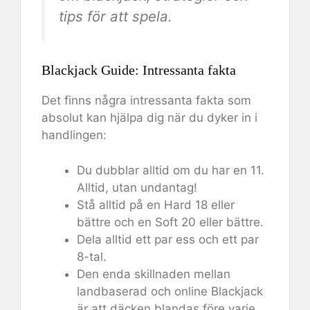
tips för att spela.
Blackjack Guide: Intressanta fakta
Det finns några intressanta fakta som
absolut kan hjälpa dig när du dyker in i
handlingen:
Du dubblar alltid om du har en 11.
Alltid, utan undantag!
Stå alltid på en Hard 18 eller
bättre och en Soft 20 eller bättre.
Dela alltid ett par ess och ett par
8-tal.
Den enda skillnaden mellan
landbaserad och online Blackjack
är att däcken blandas före varje