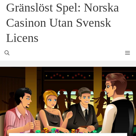
Skip
Gränslöst Spel: Norska
to
content
Casinon Utan Svensk
Licens
M