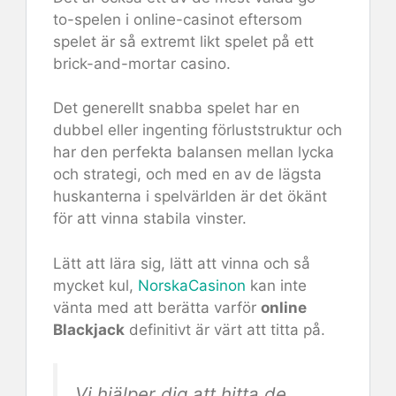
to-spelen i online-casinot eftersom
spelet är så extremt likt spelet på ett
brick-and-mortar casino.
Det generellt snabba spelet har en
dubbel eller ingenting förluststruktur och
har den perfekta balansen mellan lycka
och strategi, och med en av de lägsta
huskanterna i spelvärlden är det ökänt
för att vinna stabila vinster.
Lätt att lära sig, lätt att vinna och så
mycket kul,
NorskaCasinon
kan inte
vänta med att berätta varför
online
Blackjack
definitivt är värt att titta på.
Vi hjälper dig att hitta de