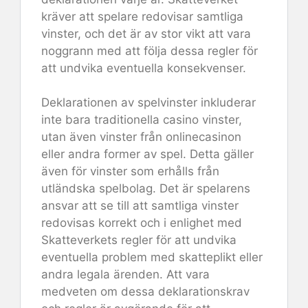
kräver att spelare redovisar samtliga
vinster, och det är av stor vikt att vara
noggrann med att följa dessa regler för
att undvika eventuella konsekvenser.
Deklarationen av spelvinster inkluderar
inte bara traditionella casino vinster,
utan även vinster från onlinecasinon
eller andra former av spel. Detta gäller
även för vinster som erhålls från
utländska spelbolag. Det är spelarens
ansvar att se till att samtliga vinster
redovisas korrekt och i enlighet med
Skatteverkets regler för att undvika
eventuella problem med skatteplikt eller
andra legala ärenden. Att vara
medveten om dessa deklarationskrav