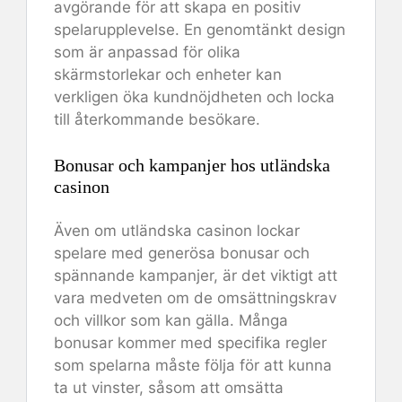
avgörande för att skapa en positiv
spelarupplevelse. En genomtänkt design
som är anpassad för olika
skärmstorlekar och enheter kan
verkligen öka kundnöjdheten och locka
till återkommande besökare.
Bonusar och kampanjer hos utländska
casinon
Även om utländska casinon lockar
spelare med generösa bonusar och
spännande kampanjer, är det viktigt att
vara medveten om de omsättningskrav
och villkor som kan gälla. Många
bonusar kommer med specifika regler
som spelarna måste följa för att kunna
ta ut vinster, såsom att omsätta