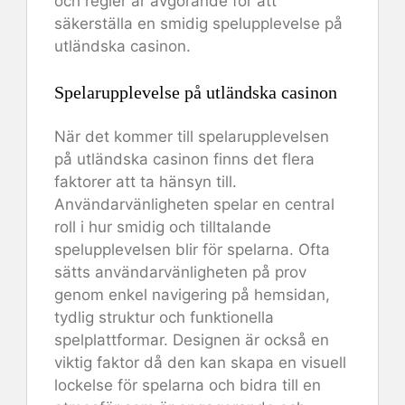
och regler är avgörande för att
säkerställa en smidig spelupplevelse på
utländska casinon.
Spelarupplevelse på utländska casinon
När det kommer till spelarupplevelsen
på utländska casinon finns det flera
faktorer att ta hänsyn till.
Användarvänligheten spelar en central
roll i hur smidig och tilltalande
spelupplevelsen blir för spelarna. Ofta
sätts användarvänligheten på prov
genom enkel navigering på hemsidan,
tydlig struktur och funktionella
spelplattformar. Designen är också en
viktig faktor då den kan skapa en visuell
lockelse för spelarna och bidra till en