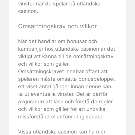
vinster när de spelar på utländska
casinon.
Omsättningskrav och villkor
När det handlar om bonusar och
kampanjer hos utländska casinon är det
viktigt att känna till de omsättningskrav
och villkor som gäller.
Omsättningskravet innebär oftast att
spelaren måste omsätta bonusbeloppet
ett visst antal gånger innan denne kan
ta ut eventuella vinster. Det är därför
avgörande att läsa och förstå de regler
och villkor som gäller för att undvika
missförstånd eller förvirring senare.
Vissa utländska casinon kan ha mer