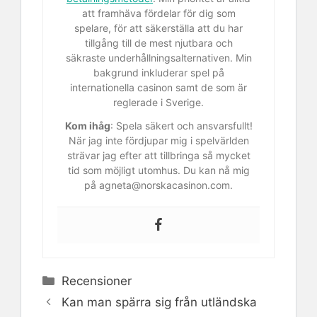
att framhäva fördelar för dig som
spelare, för att säkerställa att du har
tillgång till de mest njutbara och
säkraste underhållningsalternativen. Min
bakgrund inkluderar spel på
internationella casinon samt de som är
reglerade i Sverige.
Kom ihåg
: Spela säkert och ansvarsfullt!
När jag inte fördjupar mig i spelvärlden
strävar jag efter att tillbringa så mycket
tid som möjligt utomhus. Du kan nå mig
på
agneta@norskacasinon.com
.
Categories
Recensioner
Kan man spärra sig från utländska