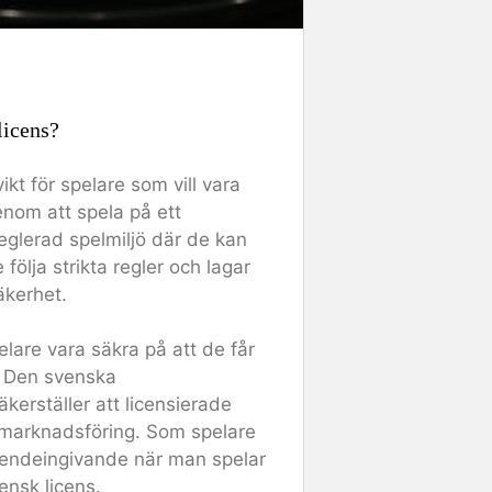
licens?
ikt för spelare som vill vara
nom att spela på ett
reglerad spelmiljö där de kan
ölja strikta regler och lagar
äkerhet.
lare vara säkra på att de får
e. Den svenska
erställer att licensierade
h marknadsföring. Som spelare
roendeingivande när man spelar
ensk licens.