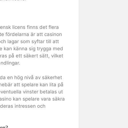
ensk licens finns det flera
ste fördelarna är att casinon
ch lagar som syftar till att
re kan känna sig trygga med
s på ett säkert sätt, vilket
ndlingar.
da en hög nivå av säkerhet
nebär att spelare kan lita på
eventuella vinster betalas ut
casino kan spelare vara säkra
 deras intressen och
den?