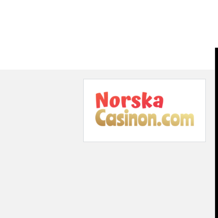
Skip
to
content