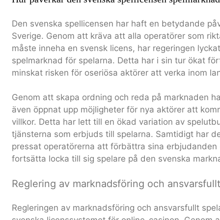
Den svenska spellicensen har haft en betydande på
Sverige. Genom att kräva att alla operatörer som rik
måste inneha en svensk licens, har regeringen lycka
spelmarknad för spelarna. Detta har i sin tur ökat fö
minskat risken för oseriösa aktörer att verka inom la
Genom att skapa ordning och reda på marknaden ha
även öppnat upp möjligheter för nya aktörer att komm
villkor. Detta har lett till en ökad variation av spelut
tjänsterna som erbjuds till spelarna. Samtidigt har
pressat operatörerna att förbättra sina erbjudanden oc
fortsätta locka till sig spelare på den svenska mark
Reglering av marknadsföring och ansvarsfull
Regleringen av marknadsföring och ansvarsfullt spel