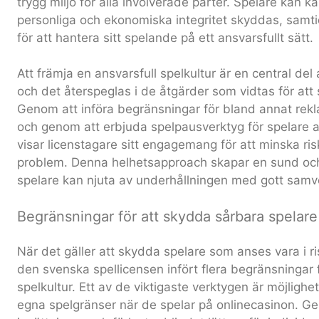
trygg miljö för alla involverade parter. Spelare kan k
personliga och ekonomiska integritet skyddas, samti
för att hantera sitt spelande på ett ansvarsfullt sätt.
Att främja en ansvarsfull spelkultur är en central de
och det återspeglas i de åtgärder som vidtas för att
Genom att införa begränsningar för bland annat rek
och genom att erbjuda spelpausverktyg för spelare a
visar licenstagare sitt engagemang för att minska ris
problem. Denna helhetsapproach skapar en sund oc
spelare kan njuta av underhållningen med gott samv
Begränsningar för att skydda sårbara spelare
När det gäller att skydda spelare som anses vara i r
den svenska spellicensen infört flera begränsningar f
spelkultur. Ett av de viktigaste verktygen är möjlighet
egna spelgränser när de spelar på onlinecasinon. 