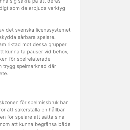
änna sig säkra på att deras
digt som de erbjuds verktyg
l av det svenska licenssystemet
 skydda sårbara spelare.
lam riktad mot dessa grupper
tt kunna ta pauser vid behov,
ken för spelrelaterade
h trygg spelmarknad där
ete.
iskzonen för spelmissbruk har
ör att säkerställa en hållbar
en för spelare att sätta sina
Genom att kunna begränsa både