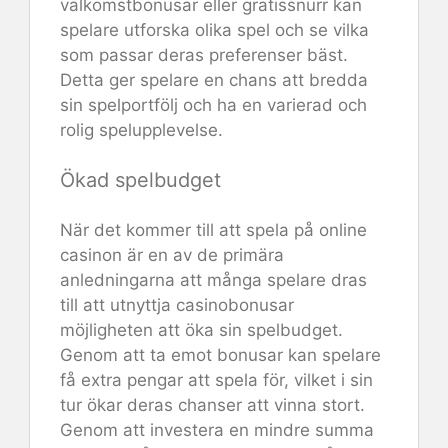
välkomstbonusar eller gratissnurr kan
spelare utforska olika spel och se vilka
som passar deras preferenser bäst.
Detta ger spelare en chans att bredda
sin spelportfölj och ha en varierad och
rolig spelupplevelse.
Ökad spelbudget
När det kommer till att spela på online
casinon är en av de primära
anledningarna att många spelare dras
till att utnyttja casinobonusar
möjligheten att öka sin spelbudget.
Genom att ta emot bonusar kan spelare
få extra pengar att spela för, vilket i sin
tur ökar deras chanser att vinna stort.
Genom att investera en mindre summa