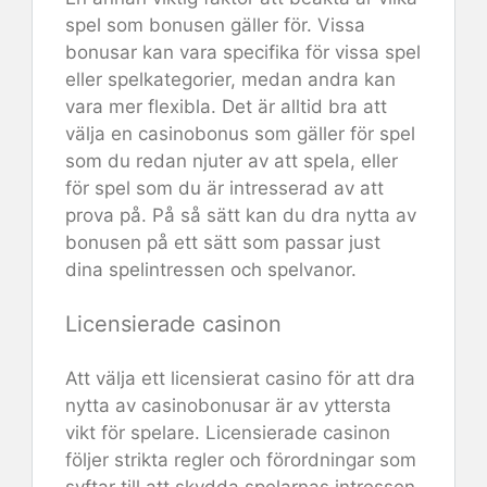
spel som bonusen gäller för. Vissa
bonusar kan vara specifika för vissa spel
eller spelkategorier, medan andra kan
vara mer flexibla. Det är alltid bra att
välja en casinobonus som gäller för spel
som du redan njuter av att spela, eller
för spel som du är intresserad av att
prova på. På så sätt kan du dra nytta av
bonusen på ett sätt som passar just
dina spelintressen och spelvanor.
Licensierade casinon
Att välja ett licensierat casino för att dra
nytta av casinobonusar är av yttersta
vikt för spelare. Licensierade casinon
följer strikta regler och förordningar som
syftar till att skydda spelarnas intressen