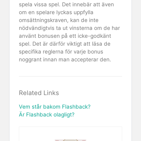
spela vissa spel. Det innebär att även
om en spelare lyckas uppfylla
omsättningskraven, kan de inte
nödvändigtvis ta ut vinsterna om de har
använt bonusen på ett icke-godkänt
spel. Det är därför viktigt att läsa de
specifika reglerna för varje bonus
noggrant innan man accepterar den.
Related Links
Vem står bakom Flashback?
Är Flashback olagligt?