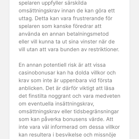
spelaren uppfyller särskilda
omsättningskrav innan de kan göra ett
uttag. Detta kan vara frustrerande för
spelaren som kanske föredrar att
använda en annan betalningsmetod
eller vill kunna ta ut sina vinster när de
vill utan att vara bunden av restriktioner.
En annan potentiell risk är att vissa
casinobonusar kan ha dolda villkor och
krav som inte är uppenbara vid första
anblicken. Det är därför viktigt att läsa
det finstilta noggrant och vara medveten
om eventuella insättningskrav,
omsättningskrav eller tidsbegränsningar
som kan påverka bonusens värde. Att
inte vara väl informerad om dessa villkor
kan resultera i besvikelse och missnöje