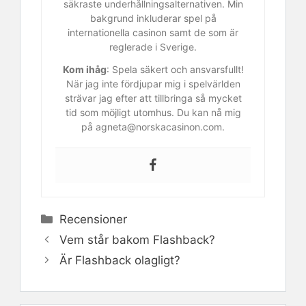
säkraste underhållningsalternativen. Min
bakgrund inkluderar spel på
internationella casinon samt de som är
reglerade i Sverige.
Kom ihåg
: Spela säkert och ansvarsfullt!
När jag inte fördjupar mig i spelvärlden
strävar jag efter att tillbringa så mycket
tid som möjligt utomhus. Du kan nå mig
på
agneta@norskacasinon.com
.
Categories
Recensioner
Vem står bakom Flashback?
Är Flashback olagligt?