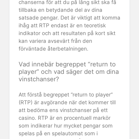
chanserna för att du på lång sikt ska få
tillbaka en betydande del av dina
satsade pengar. Det är viktigt att komma
ihåg att RTP endast är en teoretisk
indikator och att resultaten på kort sikt
kan variera avsevärt från den
förväntade återbetalningen.
Vad innebär begreppet “return to
player” och vad säger det om dina
vinstchanser?
Att förstå begreppet “return to player”
(RTP) är avgörande när det kommer till
att bedöma ens vinstchanser på ett
casino. RTP är en procentuell markör
som indikerar hur mycket pengar som
spelas på en spelautomat som i