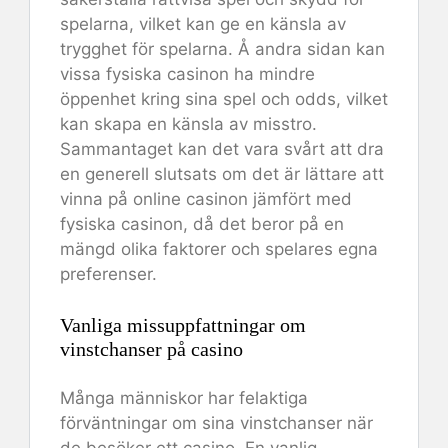
spelarna, vilket kan ge en känsla av
trygghet för spelarna. Å andra sidan kan
vissa fysiska casinon ha mindre
öppenhet kring sina spel och odds, vilket
kan skapa en känsla av misstro.
Sammantaget kan det vara svårt att dra
en generell slutsats om det är lättare att
vinna på online casinon jämfört med
fysiska casinon, då det beror på en
mängd olika faktorer och spelares egna
preferenser.
Vanliga missuppfattningar om
vinstchanser på casino
Många människor har felaktiga
förväntningar om sina vinstchanser när