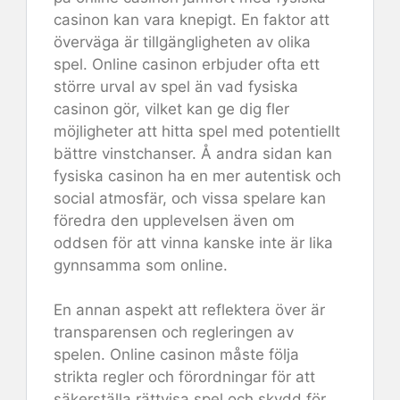
casinon kan vara knepigt. En faktor att
överväga är tillgängligheten av olika
spel. Online casinon erbjuder ofta ett
större urval av spel än vad fysiska
casinon gör, vilket kan ge dig fler
möjligheter att hitta spel med potentiellt
bättre vinstchanser. Å andra sidan kan
fysiska casinon ha en mer autentisk och
social atmosfär, och vissa spelare kan
föredra den upplevelsen även om
oddsen för att vinna kanske inte är lika
gynnsamma som online.
En annan aspekt att reflektera över är
transparensen och regleringen av
spelen. Online casinon måste följa
strikta regler och förordningar för att
säkerställa rättvisa spel och skydd för