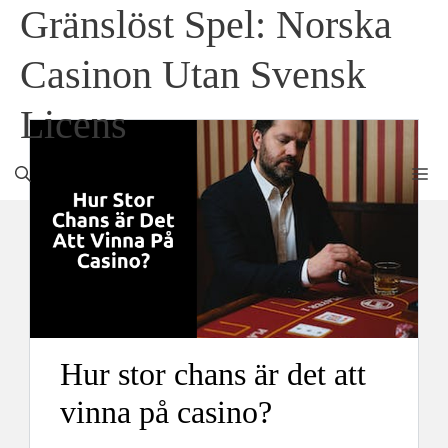
Skip
Gränslöst Spel: Norska
to
content
Casinon Utan Svensk
Licens
M
Hur stor chans är det att
vinna på casino?