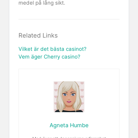
medel på lång sikt.
Related Links
Vilket är det bästa casinot?
Vem äger Cherry casino?
Agneta Humbe