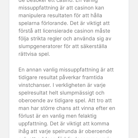
de besöker ett casino. En vanlig
missuppfattning är att casinon kan
manipulera resultaten för att hålla
spelarna förlorande. Det är viktigt att
förstå att licensierade casinon måste
följa strikta regler och använda sig av
slumpgeneratorer för att säkerställa
rättvisa spel.
En annan vanlig missuppfattning är att
tidigare resultat påverkar framtida
vinstchanser. I verkligheten är varje
spelresultat helt slumpmässigt och
oberoende av tidigare spel. Att tro att
man har större chans att vinna efter en
förlust är en vanlig men felaktig
uppfattning. Det är viktigt att komma
ihåg att varje spelrunda är oberoende