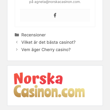
på
agneta@norskacasinon.com
.
Categories
Recensioner
Vilket är det bästa casinot?
Vem äger Cherry casino?