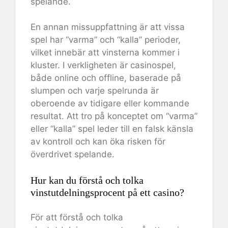
spelande.
En annan missuppfattning är att vissa
spel har “varma” och “kalla” perioder,
vilket innebär att vinsterna kommer i
kluster. I verkligheten är casinospel,
både online och offline, baserade på
slumpen och varje spelrunda är
oberoende av tidigare eller kommande
resultat. Att tro på konceptet om “varma”
eller “kalla” spel leder till en falsk känsla
av kontroll och kan öka risken för
överdrivet spelande.
Hur kan du förstå och tolka
vinstutdelningsprocent på ett casino?
För att förstå och tolka