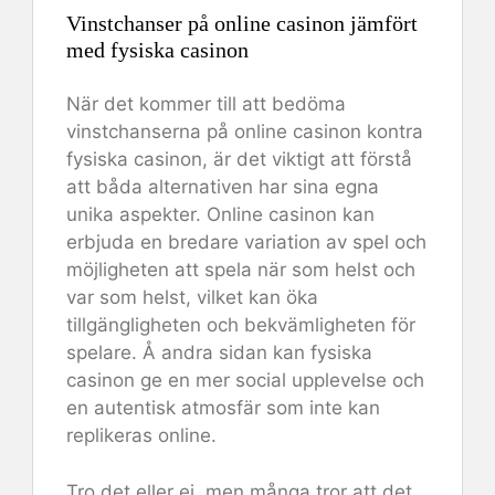
Vinstchanser på online casinon jämfört
med fysiska casinon
När det kommer till att bedöma
vinstchanserna på online casinon kontra
fysiska casinon, är det viktigt att förstå
att båda alternativen har sina egna
unika aspekter. Online casinon kan
erbjuda en bredare variation av spel och
möjligheten att spela när som helst och
var som helst, vilket kan öka
tillgängligheten och bekvämligheten för
spelare. Å andra sidan kan fysiska
casinon ge en mer social upplevelse och
en autentisk atmosfär som inte kan
replikeras online.
Tro det eller ej, men många tror att det