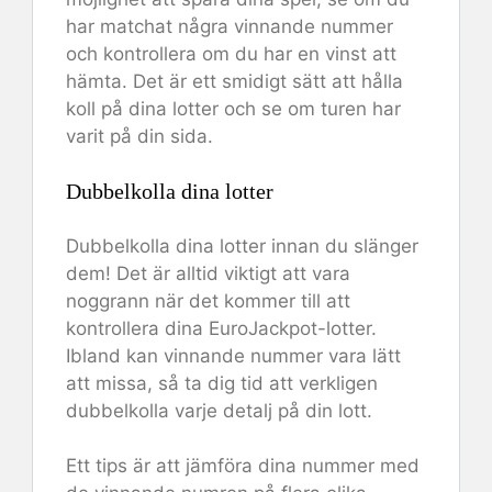
har matchat några vinnande nummer
och kontrollera om du har en vinst att
hämta. Det är ett smidigt sätt att hålla
koll på dina lotter och se om turen har
varit på din sida.
Dubbelkolla dina lotter
Dubbelkolla dina lotter innan du slänger
dem! Det är alltid viktigt att vara
noggrann när det kommer till att
kontrollera dina EuroJackpot-lotter.
Ibland kan vinnande nummer vara lätt
att missa, så ta dig tid att verkligen
dubbelkolla varje detalj på din lott.
Ett tips är att jämföra dina nummer med