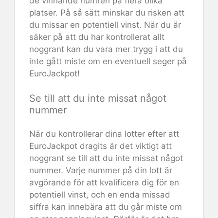
de vinnande numren på flera olika
platser. På så sätt minskar du risken att
du missar en potentiell vinst. När du är
säker på att du har kontrollerat allt
noggrant kan du vara mer trygg i att du
inte gått miste om en eventuell seger på
EuroJackpot!
Se till att du inte missat något
nummer
När du kontrollerar dina lotter efter att
EuroJackpot dragits är det viktigt att
noggrant se till att du inte missat något
nummer. Varje nummer på din lott är
avgörande för att kvalificera dig för en
potentiell vinst, och en enda missad
siffra kan innebära att du går miste om