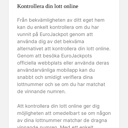
Kontrollera din lott online
Från bekvämligheten av ditt eget hem
kan du enkelt kontrollera om du har
vunnit på EuroJackpot genom att
använda dig av det bekväma
alternativet att kontrollera din lott online.
Genom att besöka EuroJackpots
officiella webbplats eller använda deras
användarvänliga mobilapp kan du
snabbt och smidigt verifiera dina
lottnummer och se om du har matchat
de vinnande numren.
Att kontrollera din lott online ger dig
möjligheten att omedelbart se om någon
av dina lottnummer matchar de dragna
vinnande numren. Med ett enkelt