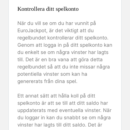
Kontrollera ditt spelkonto
När du vill se om du har vunnit på
EuroJackpot, är det viktigt att du
regelbundet kontrollerar ditt spelkonto.
Genom att logga in på ditt spelkonto kan
du enkelt se om några vinster har lagts
till. Det är en bra vana att göra detta
regelbundet så att du inte missar några
potentiella vinster som kan ha
genererats från dina spel.
Ett annat sätt att hålla koll på ditt
spelkonto är att se till att ditt saldo har
uppdaterats med eventuella vinster. När
du loggar in kan du snabbt se om några
vinster har lagts till ditt saldo. Det är