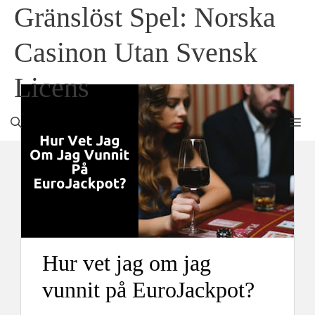
Skip
Gränslöst Spel: Norska
to
content
Casinon Utan Svensk
Licens
M
Hur vet jag om jag
vunnit på EuroJackpot?