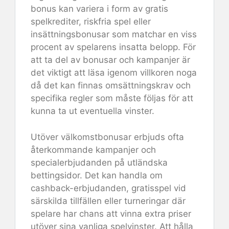
bonus kan variera i form av gratis
spelkrediter, riskfria spel eller
insättningsbonusar som matchar en viss
procent av spelarens insatta belopp. För
att ta del av bonusar och kampanjer är
det viktigt att läsa igenom villkoren noga
då det kan finnas omsättningskrav och
specifika regler som måste följas för att
kunna ta ut eventuella vinster.
Utöver välkomstbonusar erbjuds ofta
återkommande kampanjer och
specialerbjudanden på utländska
bettingsidor. Det kan handla om
cashback-erbjudanden, gratisspel vid
särskilda tillfällen eller turneringar där
spelare har chans att vinna extra priser
utöver sina vanliga spelvinster. Att hålla