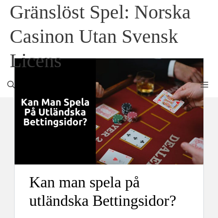
Skip
Gränslöst Spel: Norska
to
content
Casinon Utan Svensk
Licens
M
Kan man spela på
utländska Bettingsidor?