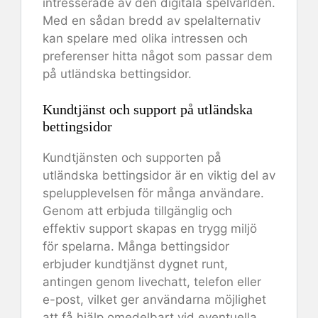
intresserade av den digitala spelvärlden.
Med en sådan bredd av spelalternativ
kan spelare med olika intressen och
preferenser hitta något som passar dem
på utländska bettingsidor.
Kundtjänst och support på utländska
bettingsidor
Kundtjänsten och supporten på
utländska bettingsidor är en viktig del av
spelupplevelsen för många användare.
Genom att erbjuda tillgänglig och
effektiv support skapas en trygg miljö
för spelarna. Många bettingsidor
erbjuder kundtjänst dygnet runt,
antingen genom livechatt, telefon eller
e-post, vilket ger användarna möjlighet
att få hjälp omedelbart vid eventuella