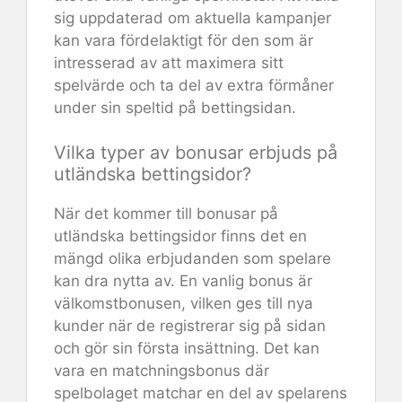
sig uppdaterad om aktuella kampanjer
kan vara fördelaktigt för den som är
intresserad av att maximera sitt
spelvärde och ta del av extra förmåner
under sin speltid på bettingsidan.
Vilka typer av bonusar erbjuds på
utländska bettingsidor?
När det kommer till bonusar på
utländska bettingsidor finns det en
mängd olika erbjudanden som spelare
kan dra nytta av. En vanlig bonus är
välkomstbonusen, vilken ges till nya
kunder när de registrerar sig på sidan
och gör sin första insättning. Det kan
vara en matchningsbonus där
spelbolaget matchar en del av spelarens