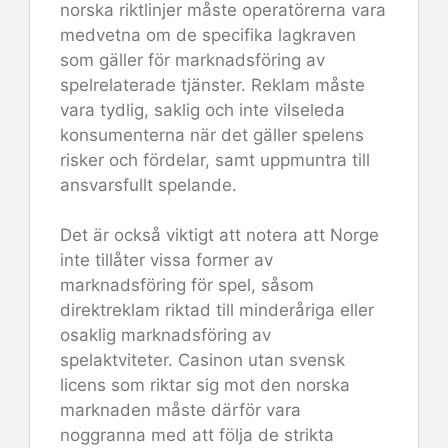
norska riktlinjer måste operatörerna vara
medvetna om de specifika lagkraven
som gäller för marknadsföring av
spelrelaterade tjänster. Reklam måste
vara tydlig, saklig och inte vilseleda
konsumenterna när det gäller spelens
risker och fördelar, samt uppmuntra till
ansvarsfullt spelande.
Det är också viktigt att notera att Norge
inte tillåter vissa former av
marknadsföring för spel, såsom
direktreklam riktad till minderåriga eller
osaklig marknadsföring av
spelaktviteter. Casinon utan svensk
licens som riktar sig mot den norska
marknaden måste därför vara
noggranna med att följa de strikta