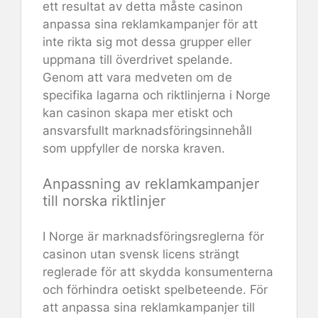
ett resultat av detta måste casinon
anpassa sina reklamkampanjer för att
inte rikta sig mot dessa grupper eller
uppmana till överdrivet spelande.
Genom att vara medveten om de
specifika lagarna och riktlinjerna i Norge
kan casinon skapa mer etiskt och
ansvarsfullt marknadsföringsinnehåll
som uppfyller de norska kraven.
Anpassning av reklamkampanjer
till norska riktlinjer
I Norge är marknadsföringsreglerna för
casinon utan svensk licens strängt
reglerade för att skydda konsumenterna
och förhindra oetiskt spelbeteende. För
att anpassa sina reklamkampanjer till