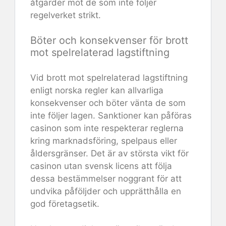
åtgärder mot de som inte följer
regelverket strikt.
Böter och konsekvenser för brott
mot spelrelaterad lagstiftning
Vid brott mot spelrelaterad lagstiftning
enligt norska regler kan allvarliga
konsekvenser och böter vänta de som
inte följer lagen. Sanktioner kan påföras
casinon som inte respekterar reglerna
kring marknadsföring, spelpaus eller
åldersgränser. Det är av största vikt för
casinon utan svensk licens att följa
dessa bestämmelser noggrant för att
undvika påföljder och upprätthålla en
god företagsetik.