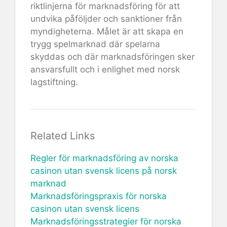
riktlinjerna för marknadsföring för att
undvika påföljder och sanktioner från
myndigheterna. Målet är att skapa en
trygg spelmarknad där spelarna
skyddas och där marknadsföringen sker
ansvarsfullt och i enlighet med norsk
lagstiftning.
Related Links
Regler för marknadsföring av norska
casinon utan svensk licens på norsk
marknad
Marknadsföringspraxis för norska
casinon utan svensk licens
Marknadsföringsstrategier för norska