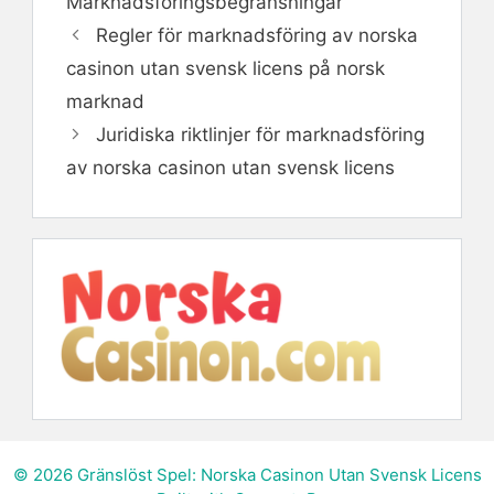
Marknadsföringsbegränsningar
Regler för marknadsföring av norska
casinon utan svensk licens på norsk
marknad
Juridiska riktlinjer för marknadsföring
av norska casinon utan svensk licens
© 2026 Gränslöst Spel: Norska Casinon Utan Svensk Licens