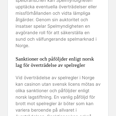
spelbranschen kan Spelmyndigheten
upptäcka eventuella överträdelser eller
missförhållanden och vidta lämpliga
åtgärder. Genom sin auktoritet och
insatser spelar Spelmyndigheten en
avgörande roll för att säkerställa en
sund och välfungerande spelmarknad i
Norge.
Sanktioner och påföljder enligt norsk
lag för överträdelse av spelregler
Vid överträdelse av spelregler i Norge
kan casinon utan svensk licens mötas av
olika sanktioner och påföljder enligt
norsk lagstiftning. En vanlig påföljd för
brott mot spelregler är böter som kan
variera beroende på allvaret i