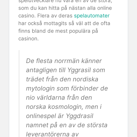
spelutvecklare nu vara en av de stora,
som du kan hitta på nästan alla online
casino. Flera av deras
spelautomater
har också mottagits så väl att de ofta
finns bland de mest populära på
casinon.
De flesta norrmän känner
antagligen till Yggrasil som
trädet från den nordiska
mytologin som förbinder de
nio världarna från den
norska kosmologin, men i
onlinespel är Yggdrasil
namnet på en av de största
leverantörerna av