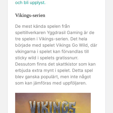
och bli upplyst.
Vikings-serien
De mest kända spelen från
speltillverkaren Yggdrasil Gaming är de
tre spelen i Vikings-serien. Det hela
började med spelet Vikings Go Wild, där
vikingarna i spelet kan förvandlas till
sticky wild i spelets gratissnurr.
Dessutom finns det skattkistor som kan
erbjuda extra mynt i spelet. Detta spel
blev ganska populärt, men inte något
som kan jämföras med uppföljaren.