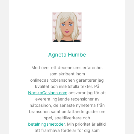
Agneta Humbe
Med över ett decenniums erfarenhet
som skribent inom
onlinecasinobranschen garanterar jag
kvalitet och insiktsfulla texter. På
NorskaCasinon.com
ansvarar jag för att
leverera ingående recensioner av
nätcasinon, de senaste nyheterna från
branschen samt omfattande guider om
spel, speltillverkare och
betalningsmetoder
. Min prioritet är alltid
att framhäva fördelar för dig som