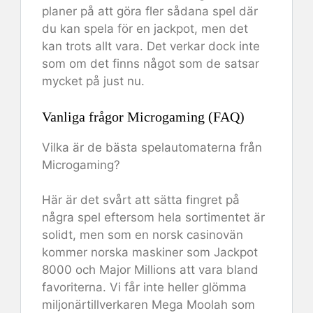
planer på att göra fler sådana spel där
du kan spela för en jackpot, men det
kan trots allt vara. Det verkar dock inte
som om det finns något som de satsar
mycket på just nu.
Vanliga frågor Microgaming (FAQ)
Vilka är de bästa spelautomaterna från
Microgaming?
Här är det svårt att sätta fingret på
några spel eftersom hela sortimentet är
solidt, men som en norsk casinovän
kommer norska maskiner som Jackpot
8000 och Major Millions att vara bland
favoriterna. Vi får inte heller glömma
miljonärtillverkaren Mega Moolah som