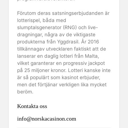
Förutom deras satsningserbjudanden är
lotterispel, båda med
slumptalsgenerator (RNG) och live-
dragningar, några av de viktigaste
produkterna från Yggdrasil. År 2016
tillkännagav utvecklaren faktiskt att de
lanserar en daglig lotteri från Malta,
vilket garanterar en progressiv jackpot
på 25 miljoner kronor. Lotteri kanske inte
är så populärt som kasinot erbjuder,
men det förtjänar verkligen lika mycket
beröm.
Kontakta oss
info@norskacasinon.com