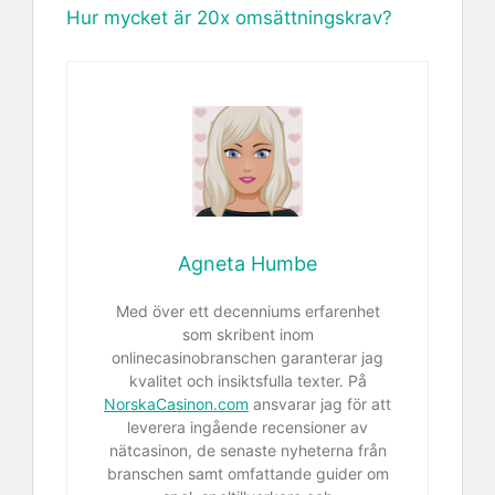
Hur mycket är 20x omsättningskrav?
Agneta Humbe
Med över ett decenniums erfarenhet
som skribent inom
onlinecasinobranschen garanterar jag
kvalitet och insiktsfulla texter. På
NorskaCasinon.com
ansvarar jag för att
leverera ingående recensioner av
nätcasinon, de senaste nyheterna från
branschen samt omfattande guider om