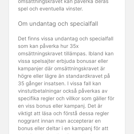
omsättningskravet kan påverka deras
spel och eventuella vinster.
Om undantag och specialfall
Det finns vissa undantag och specialfall
som kan påverka hur 35x
omsättningskravet tillämpas. Ibland kan
vissa spelsajter erbjuda bonusar eller
kampanjer där omsättningskravet är
högre eller lägre än standardkravet på
35 gånger insatsen. I vissa fall kan
vinstutbetalningar också påverkas av
specifika regler och villkor som gäller för
en viss bonus eller kampanj. Det är
viktigt att läsa och förstå dessa regler
noggrant innan man accepterar en
bonus eller deltar i en kampanj för att