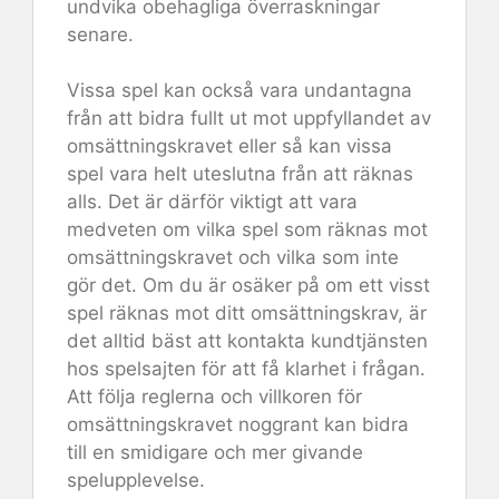
undvika obehagliga överraskningar
senare.
Vissa spel kan också vara undantagna
från att bidra fullt ut mot uppfyllandet av
omsättningskravet eller så kan vissa
spel vara helt uteslutna från att räknas
alls. Det är därför viktigt att vara
medveten om vilka spel som räknas mot
omsättningskravet och vilka som inte
gör det. Om du är osäker på om ett visst
spel räknas mot ditt omsättningskrav, är
det alltid bäst att kontakta kundtjänsten
hos spelsajten för att få klarhet i frågan.
Att följa reglerna och villkoren för
omsättningskravet noggrant kan bidra
till en smidigare och mer givande
spelupplevelse.