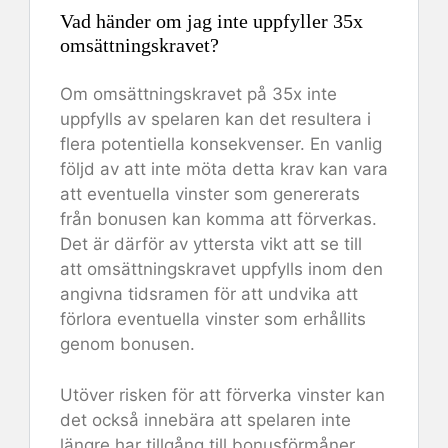
Vad händer om jag inte uppfyller 35x
omsättningskravet?
Om omsättningskravet på 35x inte
uppfylls av spelaren kan det resultera i
flera potentiella konsekvenser. En vanlig
följd av att inte möta detta krav kan vara
att eventuella vinster som genererats
från bonusen kan komma att förverkas.
Det är därför av yttersta vikt att se till
att omsättningskravet uppfylls inom den
angivna tidsramen för att undvika att
förlora eventuella vinster som erhållits
genom bonusen.
Utöver risken för att förverka vinster kan
det också innebära att spelaren inte
längre har tillgång till bonusförmåner