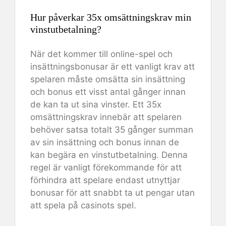
Hur påverkar 35x omsättningskrav min
vinstutbetalning?
När det kommer till online-spel och
insättningsbonusar är ett vanligt krav att
spelaren måste omsätta sin insättning
och bonus ett visst antal gånger innan
de kan ta ut sina vinster. Ett 35x
omsättningskrav innebär att spelaren
behöver satsa totalt 35 gånger summan
av sin insättning och bonus innan de
kan begära en vinstutbetalning. Denna
regel är vanligt förekommande för att
förhindra att spelare endast utnyttjar
bonusar för att snabbt ta ut pengar utan
att spela på casinots spel.