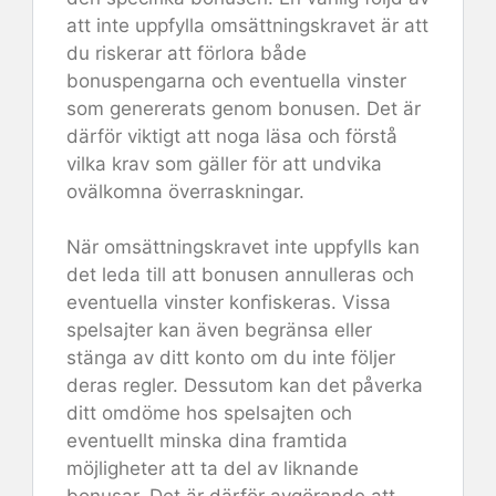
att inte uppfylla omsättningskravet är att
du riskerar att förlora både
bonuspengarna och eventuella vinster
som genererats genom bonusen. Det är
därför viktigt att noga läsa och förstå
vilka krav som gäller för att undvika
ovälkomna överraskningar.
När omsättningskravet inte uppfylls kan
det leda till att bonusen annulleras och
eventuella vinster konfiskeras. Vissa
spelsajter kan även begränsa eller
stänga av ditt konto om du inte följer
deras regler. Dessutom kan det påverka
ditt omdöme hos spelsajten och
eventuellt minska dina framtida
möjligheter att ta del av liknande