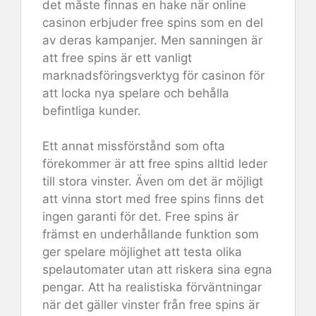
det måste finnas en hake när online
casinon erbjuder free spins som en del
av deras kampanjer. Men sanningen är
att free spins är ett vanligt
marknadsföringsverktyg för casinon för
att locka nya spelare och behålla
befintliga kunder.
Ett annat missförstånd som ofta
förekommer är att free spins alltid leder
till stora vinster. Även om det är möjligt
att vinna stort med free spins finns det
ingen garanti för det. Free spins är
främst en underhållande funktion som
ger spelare möjlighet att testa olika
spelautomater utan att riskera sina egna
pengar. Att ha realistiska förväntningar
när det gäller vinster från free spins är