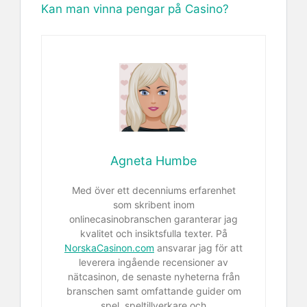
Kan man vinna pengar på Casino?
Agneta Humbe
Med över ett decenniums erfarenhet
som skribent inom
onlinecasinobranschen garanterar jag
kvalitet och insiktsfulla texter. På
NorskaCasinon.com
ansvarar jag för att
leverera ingående recensioner av
nätcasinon, de senaste nyheterna från
branschen samt omfattande guider om
spel, speltillverkare och