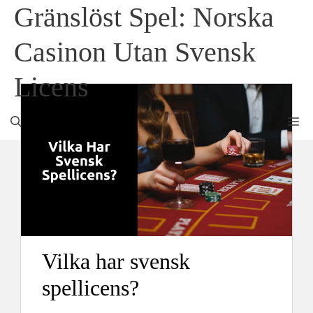
Skip
Gränslöst Spel: Norska
to
content
Casinon Utan Svensk
Licens
M
Vilka har svensk
spellicens?