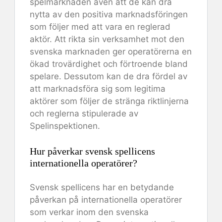
spelmarknaden även att de kan dra
nytta av den positiva marknadsföringen
som följer med att vara en reglerad
aktör. Att rikta sin verksamhet mot den
svenska marknaden ger operatörerna en
ökad trovärdighet och förtroende bland
spelare. Dessutom kan de dra fördel av
att marknadsföra sig som legitima
aktörer som följer de stränga riktlinjerna
och reglerna stipulerade av
Spelinspektionen.
Hur påverkar svensk spellicens
internationella operatörer?
Svensk spellicens har en betydande
påverkan på internationella operatörer
som verkar inom den svenska