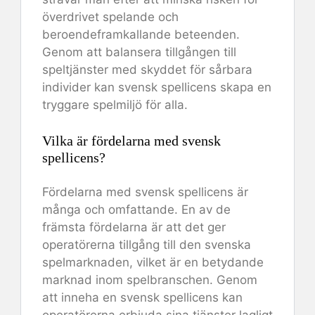
överdrivet spelande och
beroendeframkallande beteenden.
Genom att balansera tillgången till
speltjänster med skyddet för sårbara
individer kan svensk spellicens skapa en
tryggare spelmiljö för alla.
Vilka är fördelarna med svensk
spellicens?
Fördelarna med svensk spellicens är
många och omfattande. En av de
främsta fördelarna är att det ger
operatörerna tillgång till den svenska
spelmarknaden, vilket är en betydande
marknad inom spelbranschen. Genom
att inneha en svensk spellicens kan