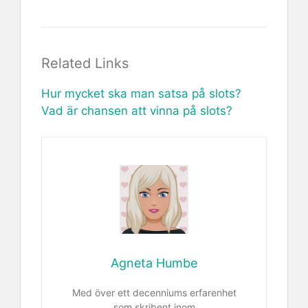
Related Links
Hur mycket ska man satsa på slots?
Vad är chansen att vinna på slots?
Agneta Humbe
Med över ett decenniums erfarenhet
som skribent inom