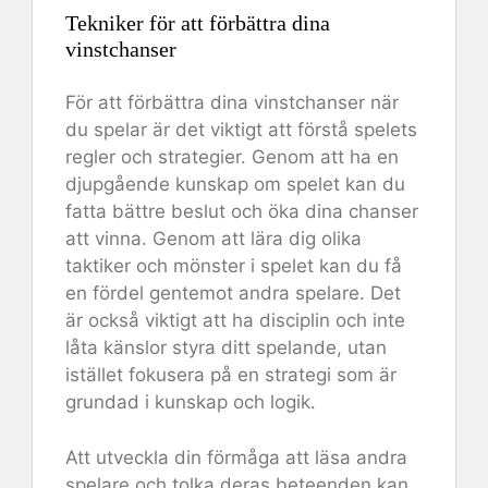
Tekniker för att förbättra dina
vinstchanser
För att förbättra dina vinstchanser när
du spelar är det viktigt att förstå spelets
regler och strategier. Genom att ha en
djupgående kunskap om spelet kan du
fatta bättre beslut och öka dina chanser
att vinna. Genom att lära dig olika
taktiker och mönster i spelet kan du få
en fördel gentemot andra spelare. Det
är också viktigt att ha disciplin och inte
låta känslor styra ditt spelande, utan
istället fokusera på en strategi som är
grundad i kunskap och logik.
Att utveckla din förmåga att läsa andra
spelare och tolka deras beteenden kan