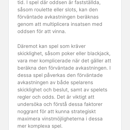
tid. I spel där oddsen är fastställda,
såsom roulette eller slots, kan den
förväntade avkastningen beräknas
genom att multiplicera insatsen med
oddsen för att vinna.
Däremot kan spel som kräver
skicklighet, såsom poker eller blackjack,
vara mer komplicerade när det gäller att
beräkna den förväntade avkastningen. I
dessa spel påverkas den förväntade
avkastningen av både spelarens
skicklighet och beslut, samt av spelets
regler och odds. Det är viktigt att
undersöka och förstå dessa faktorer
noggrant för att kunna strategiskt
maximera vinstmöjligheterna i dessa
mer komplexa spel.