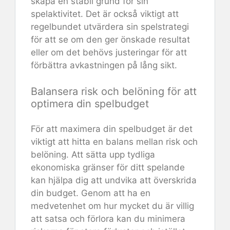
skapa en stabil grund för sin
spelaktivitet. Det är också viktigt att
regelbundet utvärdera sin spelstrategi
för att se om den ger önskade resultat
eller om det behövs justeringar för att
förbättra avkastningen på lång sikt.
Balansera risk och belöning för att
optimera din spelbudget
För att maximera din spelbudget är det
viktigt att hitta en balans mellan risk och
belöning. Att sätta upp tydliga
ekonomiska gränser för ditt spelande
kan hjälpa dig att undvika att överskrida
din budget. Genom att ha en
medvetenhet om hur mycket du är villig
att satsa och förlora kan du minimera