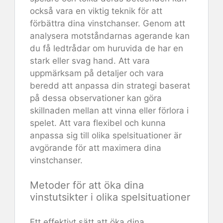
också vara en viktig teknik för att
förbättra dina vinstchanser. Genom att
analysera motståndarnas agerande kan
du få ledtrådar om huruvida de har en
stark eller svag hand. Att vara
uppmärksam på detaljer och vara
beredd att anpassa din strategi baserat
på dessa observationer kan göra
skillnaden mellan att vinna eller förlora i
spelet. Att vara flexibel och kunna
anpassa sig till olika spelsituationer är
avgörande för att maximera dina
vinstchanser.
Metoder för att öka dina
vinstutsikter i olika spelsituationer
Ett effektivt sätt att öka dina