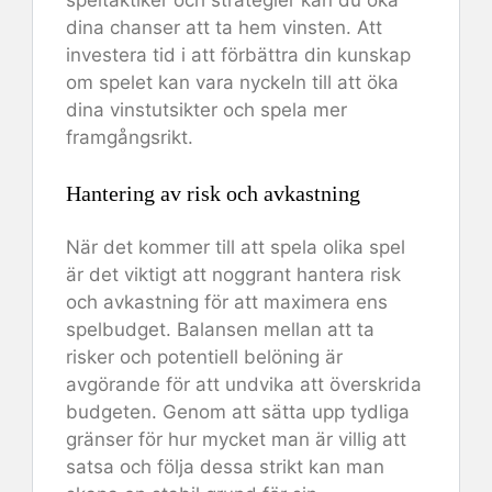
speltaktiker och strategier kan du öka
dina chanser att ta hem vinsten. Att
investera tid i att förbättra din kunskap
om spelet kan vara nyckeln till att öka
dina vinstutsikter och spela mer
framgångsrikt.
Hantering av risk och avkastning
När det kommer till att spela olika spel
är det viktigt att noggrant hantera risk
och avkastning för att maximera ens
spelbudget. Balansen mellan att ta
risker och potentiell belöning är
avgörande för att undvika att överskrida
budgeten. Genom att sätta upp tydliga
gränser för hur mycket man är villig att
satsa och följa dessa strikt kan man