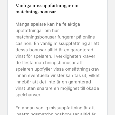
Vanliga missuppfattningar om
matchningsbonusar
Många spelare kan ha felaktiga
uppfattningar om hur
matchningsbonusar fungerar på online
casinon. En vanlig missuppfattning är att
dessa bonusar alltid är en garanterad
vinst för spelaren. I verkligheten kräver
de flesta matchningsbonusar att
spelaren uppfyller vissa omsättningskrav
innan eventuella vinster kan tas ut, vilket
innebär att det inte är en garanterad
vinst utan snarare en möjlighet till ökade
spelchanser.
En annan vanlig missuppfattning är att
insättningsmatchningsbonusar alltid är