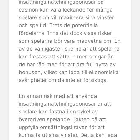
insättningsmatchningsbonusar på
casinon kan vara lockande för många
spelare som vill maximera sina vinster
och speltid. Trots de potentiella
fördelarna finns det dock vissa risker
som spelarna bör vara medvetna om. En
av de vanligaste riskerna är att spelarna
kan frestas att sätta in mer pengar än
de har råd med för att dra full nytta av
bonusen, vilket kan leda till ekonomiska
svårigheter om de inte är försiktiga.
En annan risk med att använda
insättningsmatchningsbonusar är att
spelare kan fastna i en cykel av
överdriven spelande i jakten på att
uppfylla omsättningskraven för att
kunna ta ut sina vinster. Detta kan leda