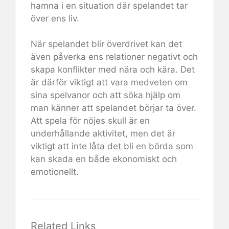
hamna i en situation där spelandet tar
över ens liv.
När spelandet blir överdrivet kan det
även påverka ens relationer negativt och
skapa konflikter med nära och kära. Det
är därför viktigt att vara medveten om
sina spelvanor och att söka hjälp om
man känner att spelandet börjar ta över.
Att spela för nöjes skull är en
underhållande aktivitet, men det är
viktigt att inte låta det bli en börda som
kan skada en både ekonomiskt och
emotionellt.
Related Links