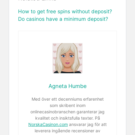
How to get free spins without deposit?
Do casinos have a minimum deposit?
Agneta Humbe
Med över ett decenniums erfarenhet
som skribent inom
onlinecasinobranschen garanterar jag
kvalitet och insiktsfulla texter. På
NorskaCasinon.com
ansvarar jag för att
leverera ingående recensioner av