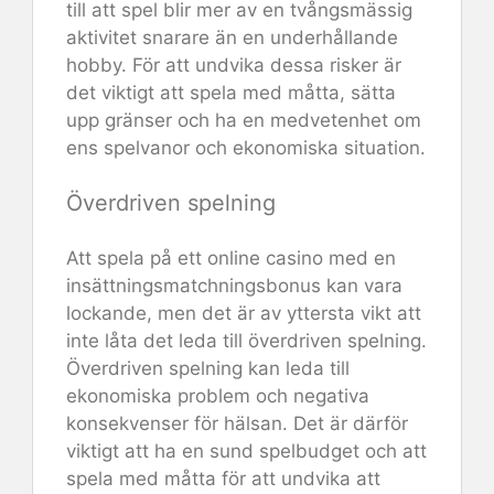
till att spel blir mer av en tvångsmässig
aktivitet snarare än en underhållande
hobby. För att undvika dessa risker är
det viktigt att spela med måtta, sätta
upp gränser och ha en medvetenhet om
ens spelvanor och ekonomiska situation.
Överdriven spelning
Att spela på ett online casino med en
insättningsmatchningsbonus kan vara
lockande, men det är av yttersta vikt att
inte låta det leda till överdriven spelning.
Överdriven spelning kan leda till
ekonomiska problem och negativa
konsekvenser för hälsan. Det är därför
viktigt att ha en sund spelbudget och att
spela med måtta för att undvika att