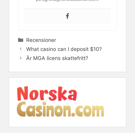
Categories
Recensioner
What casino can I deposit $10?
Är MGA licens skattefritt?