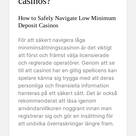
casinos?
How to Safely Navigate Low Minimum
Deposit Casinos
För att säkert navigera låga
minimiinsättningscasinon är det viktigt
att först och främst välja licensierade
och reglerade operatörer. Genom att se
till att casinot har en giltig spellicens kan
spelare känna sig trygga med att deras
personliga och finansiella information
hanteras på ett säkert sätt. Det är också
rekommenderat att läsa igenom
användarvillkoren noggrant innan man
registrerar sig och gör en insättning för
att undvika överraskningar längre fram.