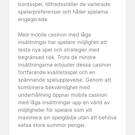
bordsspel, tillfredsställer de varierade
spelarpreferenser och håller spelarna
engagerade.
Med mobila casinon med låga
insättningar har spelare möjlighet att
testa nya spel och strategier med
begränsad risk. Trots de mindre
insättningarna erbjuder dessa casinon
fortfarande kvalitetsspel och en
spännande spelupplevelse. Genom att
kombinera bekvämlighet med
underhållning öppnar mobila casinon
med låga insättningar upp en värld av
möjligheter för spelare som vill
maximera sin spelglädje utan att behöva
satsa stora summor pengar.