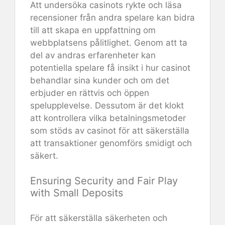
Att undersöka casinots rykte och läsa
recensioner från andra spelare kan bidra
till att skapa en uppfattning om
webbplatsens pålitlighet. Genom att ta
del av andras erfarenheter kan
potentiella spelare få insikt i hur casinot
behandlar sina kunder och om det
erbjuder en rättvis och öppen
spelupplevelse. Dessutom är det klokt
att kontrollera vilka betalningsmetoder
som stöds av casinot för att säkerställa
att transaktioner genomförs smidigt och
säkert.
Ensuring Security and Fair Play
with Small Deposits
För att säkerställa säkerheten och