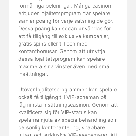
förmånliga belöningar. Många casinon
erbjuder lojalitetsprogram där spelare
samlar poäng för varje satsning de gör.
Dessa poäng kan sedan användas för
att få tillgång till exklusiva kampanjer,
gratis spins eller till och med
kontantbonusar. Genom att utnyttja
dessa lojalitetsprogram kan spelare
maximera sina vinster även med små
insättningar.
Utöver lojalitetsprogrammen kan spelare
också få tillgång till VIP-scheman på
lågminsta insättningscasinon. Genom att
kvalificera sig för VIP-status kan
spelarna njuta av specialbehandling som
personlig kontohantering, snabbare
uttag, och exklusiva VIP-evenemang. Att