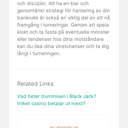
och disciplin. Att ha en klar och
genomtänkt strategi för hantering av din
bankrulle är också en viktig del av att nå
framgång i turneringar. Genom att spela
klokt och ta fasta på eventuella mönster
eller tendenser hos dina motståndare
kan du öka dina vinstchanser och ta dig
långt i turneringen.
Related Links
Vad heter trummisen i Black Jack?
Vilket casino betalar ut mest?