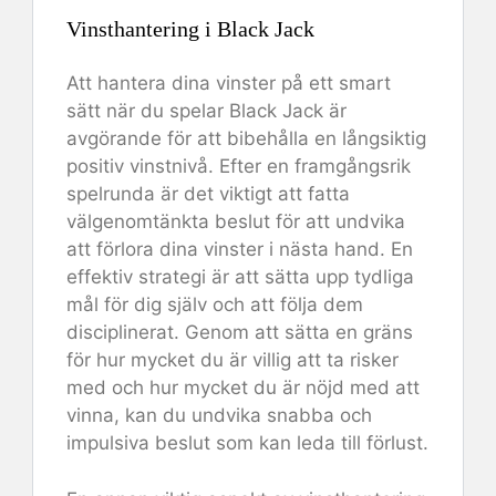
Vinsthantering i Black Jack
Att hantera dina vinster på ett smart
sätt när du spelar Black Jack är
avgörande för att bibehålla en långsiktig
positiv vinstnivå. Efter en framgångsrik
spelrunda är det viktigt att fatta
välgenomtänkta beslut för att undvika
att förlora dina vinster i nästa hand. En
effektiv strategi är att sätta upp tydliga
mål för dig själv och att följa dem
disciplinerat. Genom att sätta en gräns
för hur mycket du är villig att ta risker
med och hur mycket du är nöjd med att
vinna, kan du undvika snabba och
impulsiva beslut som kan leda till förlust.