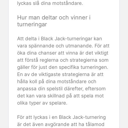
lyckas slå dina motståndare.
Hur man deltar och vinner i
turneringar
Att delta i Black Jack-turneringar kan
vara spännande och utmanande. För att
öka dina chanser att vinna är det viktigt
att förstå reglerna och strategierna som
gäller för just den specifika turneringen.
En av de viktigaste strategierna är att
hålla koll på dina motståndare och
anpassa din spelstil därefter, eftersom
det kan vara skillnad på att spela mot
olika typer av spelare.
För att lyckas i en Black Jack-turnering
är det även avgörande att ha tålamod