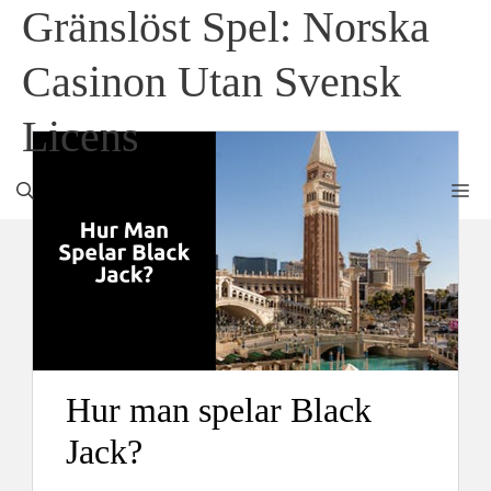
Skip
Gränslöst Spel: Norska
to
content
Casinon Utan Svensk
Licens
M
Hur man spelar Black
Jack?