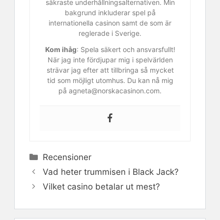
säkraste underhållningsalternativen. Min
bakgrund inkluderar spel på
internationella casinon samt de som är
reglerade i Sverige.
Kom ihåg
: Spela säkert och ansvarsfullt!
När jag inte fördjupar mig i spelvärlden
strävar jag efter att tillbringa så mycket
tid som möjligt utomhus. Du kan nå mig
på
agneta@norskacasinon.com
.
Categories
Recensioner
Vad heter trummisen i Black Jack?
Vilket casino betalar ut mest?