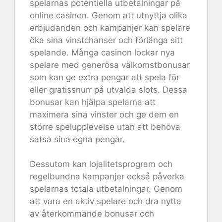
spelarnas potentiella utbetalningar på
online casinon. Genom att utnyttja olika
erbjudanden och kampanjer kan spelare
öka sina vinstchanser och förlänga sitt
spelande. Många casinon lockar nya
spelare med generösa välkomstbonusar
som kan ge extra pengar att spela för
eller gratissnurr på utvalda slots. Dessa
bonusar kan hjälpa spelarna att
maximera sina vinster och ge dem en
större spelupplevelse utan att behöva
satsa sina egna pengar.
Dessutom kan lojalitetsprogram och
regelbundna kampanjer också påverka
spelarnas totala utbetalningar. Genom
att vara en aktiv spelare och dra nytta
av återkommande bonusar och