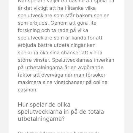
När spelare väljer ett casino att spela på
är det viktigt att ha i åtanke vilka
spelutvecklare som står bakom spelen
som erbjuds. Genom att göra lite
forskning och ta reda på vilka
spelutvecklare som är kända för att
erbjuda bättre utbetalningar kan
spelarna öka sina chanser att vinna
större vinster. Spelutvecklarnas inverkan
på utbetalningarna är en avgörande
faktor att överväga när man försöker
maximera sina vinstchanser på online
casinon.
Hur spelar de olika
spelutvecklarna in på de totala
utbetalningarna?